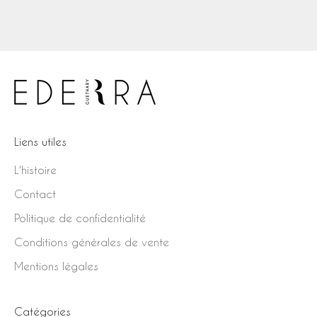
Prix de vente
Prix de vente
€35,00
€34,00
Liens utiles
L'histoire
Contact
Politique de confidentialité
Conditions générales de vente
Mentions légales
Catégories