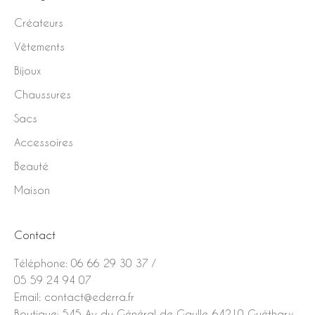
Créateurs
Vêtements
Bijoux
Chaussures
Sacs
Accessoires
Beauté
Maison
Contact
Téléphone:
06 66 29 30 37
/
05 59 24 94 07
Email:
contact@ederra.fr
Boutique:
545 Av. du Général de Gaulle, 64210 Guéthary