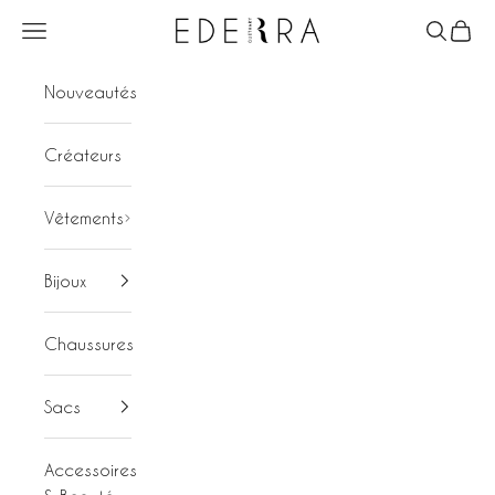
Passer au contenu
Ederra
Menu
Recherc
Panier
Nouveautés
Créateurs
Vêtements
Bijoux
Chaussures
Sacs
Accessoires