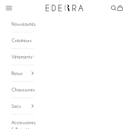
Passer au contenu
Ederra
Menu
Recherc
Panier
Nouveautés
Créateurs
Vêtements
Bijoux
Chaussures
Sacs
Accessoires