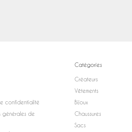
Bottes cognac
Bottines fog
Prix de vente
Prix de vent
€440,00
€410,00
Catégories
Créateurs
Vêtements
de confidentialité
Bijoux
s générales de
Chaussures
Sacs