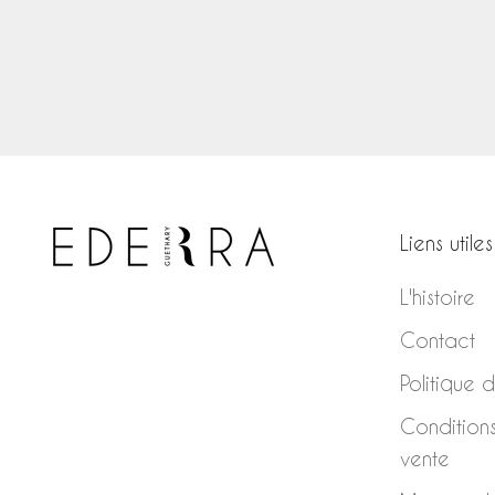
Bottines nera
Prix de vente
€410,00
Liens utiles
L'histoire
Contact
Politique 
Condition
vente