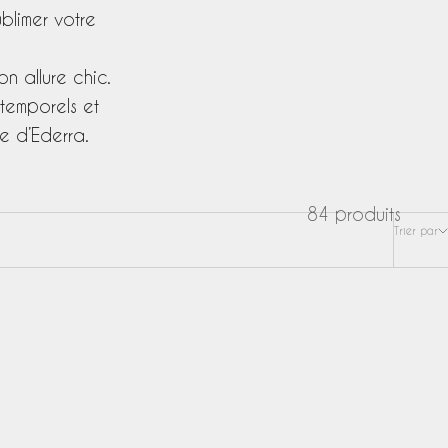
blimer votre
n allure chic.
ntemporels et
le d’Ederra.
84 produits
Trier par