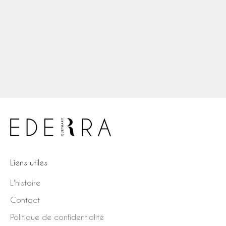
Ajouter au panier
Collier Coquillage Circé
Prix de vente
Prix normal
€345,00
€690,00
Liens utiles
L'histoire
Contact
Politique de confidentialité