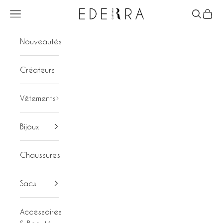
Passer au contenu
Ederra
Menu
Recherc
Panier
Nouveautés
Créateurs
Vêtements
Bijoux
Chaussures
Sacs
Accessoires